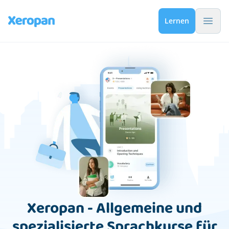
Menü-
Lernen
Xeropan - Allgemeine und
spezialisierte Sprachkurse für